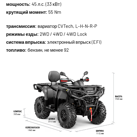
мощность:
45 л.с. (33 кВт)
крутящий момент:
55 Nm
трансмиссия:
вариатор CVTech, L-H-N-R-P
режимы езды:
2WD / 4WD / 4WD Lock
система впрыска:
электронный впрыск (EFI)
топливо:
бензин, не менее 92