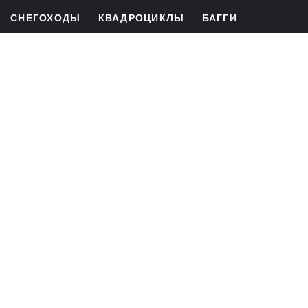
СНЕГОХОДЫ
КВАДРОЦИКЛЫ
БАГГИ
ЛИЗИНГ
РАССРОЧКА
СЕРВИС
ЗАПЧАСТИ
ПЕРВЫЙ ВЕТЕРР
пр-кт Культуры, 41