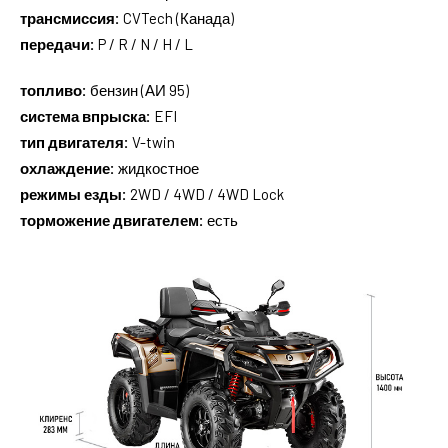
трансмиссия:
CVTech (Канада)
передачи:
P / R / N / H / L
топливо:
бензин (АИ 95)
система впрыска:
EFI
тип двигателя:
V-twin
охлаждение:
жидкостное
режимы езды:
2WD / 4WD / 4WD Lock
торможение двигателем:
есть