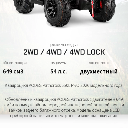
режимы езды:
2WD / 4WD / 4WD LOCK
объем мотора:
кол-во мест:
мощность:
649 см3
54 л.с.
двухместный
Квадроцикл AODES Pathcross 650L PRO 2026 модельного года.
Обновленный квадроцикл AODES Pathcross с двигателем 649
см³ и новым дизайном передней части, новой оптикой, новым
замком заднего багажного отсека. Модель оснащена LCD
приборной панелью и электронным ключом зажигания.