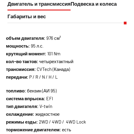
Двигатель и трансмиссия
Подвеска и колеса
Габариты и вес
объем двигателя:
976 см³
мощность:
95 л.с.
крутящий момент:
101 Nm
кол-во тактов:
четырехтактный
трансмиссия:
CVTech (Канада)
передачи:
P / R / N / H / L
топливо:
бензин (АИ 95)
система впрыска:
EFI
тип двигателя:
V-twin
охлаждение:
жидкостное
режимы езды:
2WD / 4WD / 4WD Lock
торможение двигателем:
есть