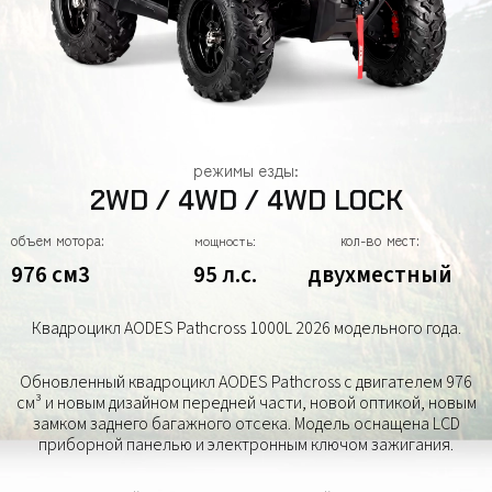
режимы езды:
2WD / 4WD / 4WD LOCK
объем мотора:
кол-во мест:
мощность:
976 см3
95 л.с.
двухместный
Квадроцикл AODES Pathcross 1000L 2026 модельного года.
Обновленный квадроцикл AODES Pathcross с двигателем 976
см³ и новым дизайном передней части, новой оптикой, новым
замком заднего багажного отсека. Модель оснащена LCD
приборной панелью и электронным ключом зажигания.