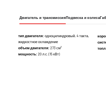
Двигатель и трансмиссия
Подвеска и колеса
Габ
тип двигателя:
одноцилиндровый, 4 такта,
коро
жидкостное охлаждение
сист
объем двигателя:
273 см³
топл
мощность:
20 л.с. (15 кВт)