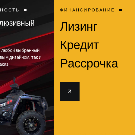
ЬНОСТЬ
ФИНАНСИРОВАНИЕ
клюзивный
Лизинг
Кредит
ь любой выбранный
овым дизайном, так и
Рассрочка
аказ.