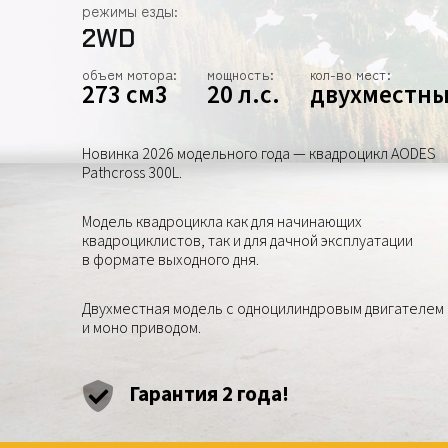
режимы езды:
2WD
объем мотора:
мощность:
кол-во мест:
273 см3
20 л.с.
двухместн
Новинка 2026 модельного года — квадроцикл AODES
Pathcross 300L.
Модель квадроцикла как для начинающих
квадроциклистов, так и для дачной эксплуатации
в формате выходного дня.
Двухместная модель с одноцилиндровым двигателем
и моно приводом.
Гарантия 2 года!