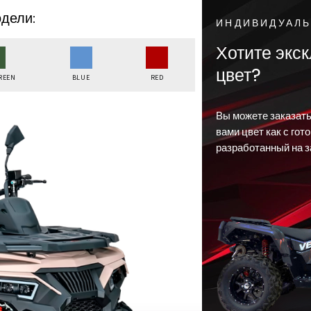
дели:
ИНДИВИДУАЛ
Хотите экс
цвет?
REEN
BLUE
RED
Вы можете заказат
вами цвет как с гот
разработанный на з