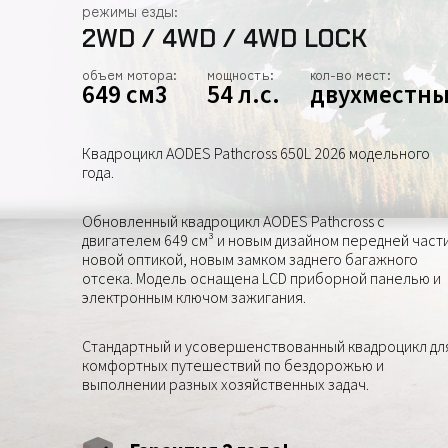
режимы езды:
2WD / 4WD / 4WD LOCK
объем мотора:
мощность:
кол-во мест:
649 см3
54 л.с.
двухместн
Квадроцикл AODES Pathcross 650L 2026 модельного
года.
Обновленный квадроцикл AODES Pathcross с
двигателем 649 см³ и новым дизайном передней части
новой оптикой, новым замком заднего багажного
отсека. Модель оснащена LCD приборной панелью и
электронным ключом зажигания.
Стандартный и усовершенствованный квадроцикл дл
комфортных путешествий по бездорожью и
выполнении разных хозяйственных задач.