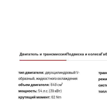
Двигатель и трансмиссия
Подвеска и колеса
Габ
тип двигателя:
двухцилиндровый V-
тран
образный, жидкостного охлаждения
реж
объем двигателя:
649 см³
сист
мощность:
54 л.с. (39 кВт)
топл
крутящий момент:
62 Nm