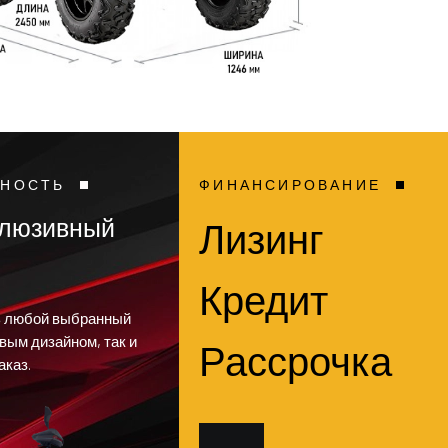
ЬНОСТЬ
ФИНАНСИРОВАНИЕ
клюзивный
Лизинг
Кредит
ь любой выбранный
овым дизайном, так и
Рассрочка
аказ.