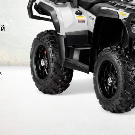
ый
,
я