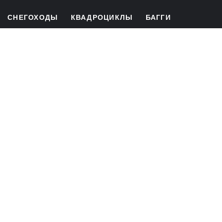
СНЕГОХОДЫ
КВАДРОЦИКЛЫ
БАГГИ
ЛИЗИНГ
РАССРОЧКА
СЕРВИС
ЗАПЧАСТИ
ПЕРВЫЙ ВЕТЕРР