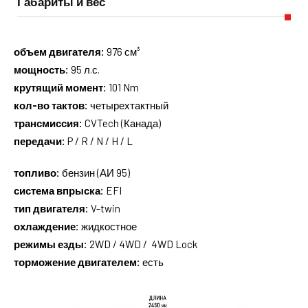
Габариты и вес
объем двигателя:
976 см³
мощность:
95 л.с.
крутящий момент:
101 Nm
кол-во тактов:
четырехтактный
трансмиссия:
CVTech (Канада)
передачи:
P / R / N / H / L
топливо:
бензин (АИ 95)
система впрыска:
EFI
тип двигателя:
V-twin
охлаждение:
жидкостное
режимы езды:
2WD / 4WD / 4WD Lock
торможение двигателем:
есть