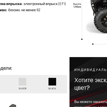
ема впрыска:
электронный впрыск (EFI)
иво:
бензин, не менее 92
дели:
ИНДИВИДУАЛ
Хотите экс
цвет?
SILVER
BLACK
Вы можете заказат
вами цвет как с гот