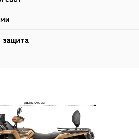
ами
 защита