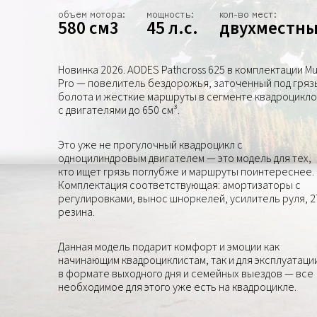
объем мотора:
мощность:
кол-во мест:
580 см3
45 л.с.
двухместн
Новинка 2026. AODES Pathcross 625 в комплектации M
Pro — повелитель бездорожья, заточенный под гряз
болота и жёсткие маршруты в сегменте квадроцикл
с двигателями до 650 см³.
Это уже не прогулочный квадроцикл с
одноцилиндровым двигателем — это модель для тех,
кто ищет грязь поглубже и маршруты поинтереснее.
Комплектация соответствующая: амортизаторы с
регулировками, вынос шноркелей, усилитель руля, 2
резина.
Данная модель подарит комфорт и эмоции как
начинающим квадроциклистам, так и для эксплуатаци
в формате выходного дня и семейных выездов — все
необходимое для этого уже есть на квадроцикле.