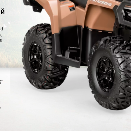
ый
ud
ь,
ов
7″
и