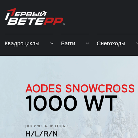
Квадроциклы
Багги
Снегоходы
AODES SNOWCROSS
1000 WT
режимы вариатора:
H/L/R/N