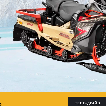
»
ТЕСТ-ДРАЙВ
₽