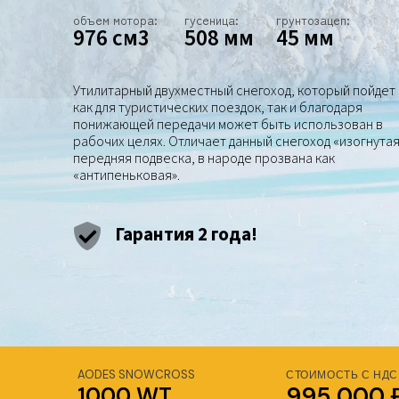
объем мотора:
гусеница:
грунтозацеп:
976 см3
508 мм
45 мм
Утилитарный двухместный снегоход, который пойдет
как для туристических поездок, так и благодаря
понижающей передачи может быть использован в
рабочих целях. Отличает данный снегоход «изогнутая
передняя подвеска, в народе прозвана как
«антипеньковая».
Гарантия 2 года!
AODES SNOWCROSS
СТОИМОСТЬ С НДС
1000 WT
995 000 