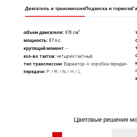
Двигатель и трансмиссия
Подвеска и тормоза
Г
объем двигателя:
976 см³
мощность:
87 л.с.
крутящий момент:
–
кол-во тактов:
четырехтактный
тип трансмиссии:
Вариатор + коробка передач
передачи:
P / R / N / H / L
Цветовые решения мо