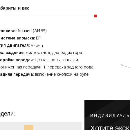
абариты и вес
топливо:
бензин (АИ 95)
система впрыска:
EFI
тип двигателя:
V-twin
охлаждение:
жидкостное, два радиатора
коробка передач:
Цепная, повышенная и
пониженная передачи + передача заднего хода
задняя передача:
включение кнопкой на руле
дели:
ИНДИВИДУАЛ
Хотите экс