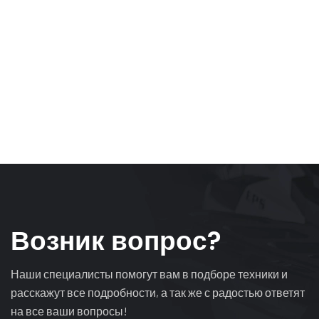
В
о
з
н
и
к
в
о
п
р
о
с
?
Наши специалисты помогут вам в подборе техники и
расскажут все подробности, а так же с радостью ответят
на все ваши вопросы!