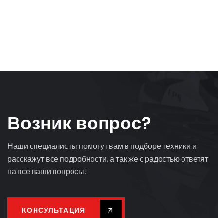
В
о
з
н
и
к
в
о
п
р
о
с
?
Наши специалисты помогут вам в подборе техники и
расскажут все подробности, а так же с радостью ответят
на все ваши вопросы!
КОНСУЛЬТАЦИЯ